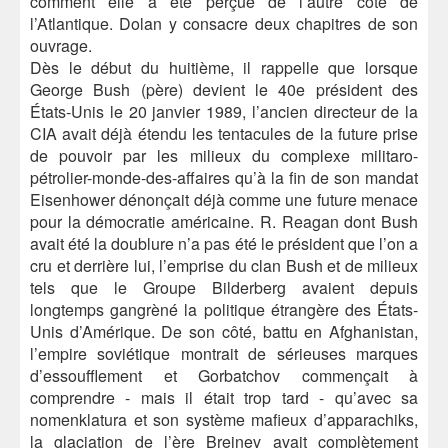
comment elle a été perçue de l’autre côté de
l’Atlantique. Dolan y consacre deux chapitres de son
ouvrage.
Dès le début du huitième, il rappelle que lorsque
George Bush (père) devient le 40e président des
États-Unis le 20 janvier 1989, l’ancien directeur de la
CIA avait déjà étendu les tentacules de la future prise
de pouvoir par les milieux du complexe militaro-
pétrolier-monde-des-affaires qu’à la fin de son mandat
Eisenhower dénonçait déjà comme une future menace
pour la démocratie américaine. R. Reagan dont Bush
avait été la doublure n’a pas été le président que l’on a
cru et derrière lui, l’emprise du clan Bush et de milieux
tels que le Groupe Bilderberg avaient depuis
longtemps gangrèné la politique étrangère des États-
Unis d’Amérique. De son côté, battu en Afghanistan,
l’empire soviétique montrait de sérieuses marques
d’essoufflement et Gorbatchov commençait à
comprendre - mais il était trop tard - qu’avec sa
nomenklatura et son système mafieux d’apparachiks,
la glaciation de l’ère Brejnev avait complètement