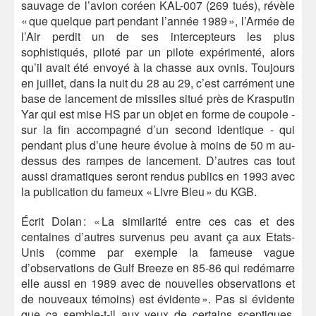
sauvage de l’avion coréen KAL-007 (269 tués), révèle
« que quelque part pendant l’année 1989 », l’Armée de
l’Air perdit un de ses intercepteurs les plus
sophistiqués, piloté par un pilote expérimenté, alors
qu’il avait été envoyé à la chasse aux ovnis. Toujours
en juillet, dans la nuit du 28 au 29, c’est carrément une
base de lancement de missiles situé près de Krasputin
Yar qui est mise HS par un objet en forme de coupole -
sur la fin accompagné d’un second identique - qui
pendant plus d’une heure évolue à moins de 50 m au-
dessus des rampes de lancement. D’autres cas tout
aussi dramatiques seront rendus publics en 1993 avec
la publication du fameux « Livre Bleu » du KGB.
Écrit Dolan : « La similarité entre ces cas et des
centaines d’autres survenus peu avant ça aux Etats-
Unis (comme par exemple la fameuse vague
d’observations de Gulf Breeze en 85-86 qui redémarre
elle aussi en 1989 avec de nouvelles observations et
de nouveaux témoins) est évidente ». Pas si évidente
que ça semble-t-il aux yeux de certains sceptiques,