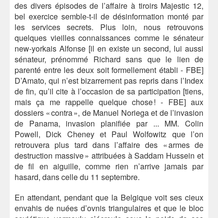
des divers épisodes de l’affaire à tiroirs Majestic 12,
bel exercice semble-t-il de désinformation monté par
les services secrets. Plus loin, nous retrouvons
quelques vieilles connaissances comme le sénateur
new-yorkais Alfonse [il en existe un second, lui aussi
sénateur, prénommé Richard sans que le lien de
parenté entre les deux soit formellement établi - FBE]
D’Amato, qui n’est bizarrement pas repris dans l’Index
de fin, qu’il cite à l’occasion de sa participation [tiens,
mais ça me rappelle quelque chose ! - FBE] aux
dossiers « contra », de Manuel Noriega et de l’invasion
de Panama, invasion planifiée par ... MM. Colin
Powell, Dick Cheney et Paul Wolfowitz que l’on
retrouvera plus tard dans l’affaire des « armes de
destruction massive » attribuées à Saddam Hussein et
de fil en aiguille, comme rien n’arrive jamais par
hasard, dans celle du 11 septembre.
En attendant, pendant que la Belgique voit ses cieux
envahis de nuées d’ovnis triangulaires et que le bloc