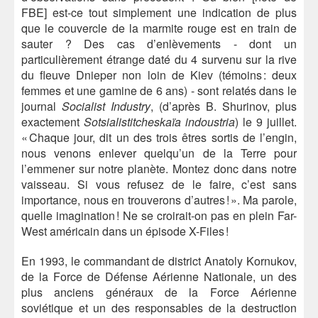
FBE] est-ce tout simplement une indication de plus
que le couvercle de la marmite rouge est en train de
sauter ? Des cas d’enlèvements - dont un
particulièrement étrange daté du 4 survenu sur la rive
du fleuve Dnieper non loin de Kiev (témoins : deux
femmes et une gamine de 6 ans) - sont relatés dans le
journal
Socialist Industry
, (d’après B. Shurinov, plus
exactement
Sotsialistitcheskaïa indoustria
) le 9 juillet.
« Chaque jour, dit un des trois êtres sortis de l’engin,
nous venons enlever quelqu’un de la Terre pour
l’emmener sur notre planète. Montez donc dans notre
vaisseau. Si vous refusez de le faire, c’est sans
importance, nous en trouverons d’autres ! ». Ma parole,
quelle imagination ! Ne se croirait-on pas en plein Far-
West américain dans un épisode X-Files !
En 1993, le commandant de district Anatoly Kornukov,
de la Force de Défense Aérienne Nationale, un des
plus anciens généraux de la Force Aérienne
soviétique et un des responsables de la destruction