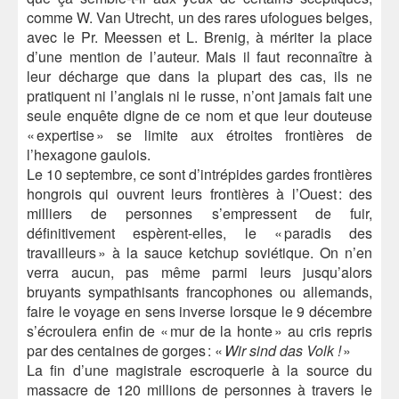
comme W. Van Utrecht, un des rares ufologues belges,
avec le Pr. Meessen et L. Brenig, à mériter la place
d’une mention de l’auteur. Mais il faut reconnaître à
leur décharge que dans la plupart des cas, ils ne
pratiquent ni l’anglais ni le russe, n’ont jamais fait une
seule enquête digne de ce nom et que leur douteuse
« expertise » se limite aux étroites frontières de
l’hexagone gaulois.
Le 10 septembre, ce sont d’intrépides gardes frontières
hongrois qui ouvrent leurs frontières à l’Ouest : des
milliers de personnes s’empressent de fuir,
définitivement espèrent-elles, le « paradis des
travailleurs » à la sauce ketchup soviétique. On n’en
verra aucun, pas même parmi leurs jusqu’alors
bruyants sympathisants francophones ou allemands,
faire le voyage en sens inverse lorsque le 9 décembre
s’écroulera enfin de « mur de la honte » au cris repris
par des centaines de gorges : «
Wir sind das Volk !
»
La fin d’une magistrale escroquerie à la source du
massacre de 120 millions de personnes à travers le