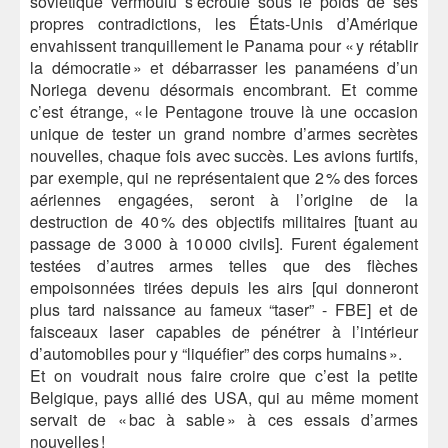
soviétique vermoulu s’écroule sous le poids de ses
propres contradictions, les États-Unis d’Amérique
envahissent tranquillement le Panama pour « y rétablir
la démocratie » et débarrasser les panaméens d’un
Noriega devenu désormais encombrant. Et comme
c’est étrange, « le Pentagone trouve là une occasion
unique de tester un grand nombre d’armes secrètes
nouvelles, chaque fois avec succès. Les avions furtifs,
par exemple, qui ne représentaient que 2 % des forces
aériennes engagées, seront à l’origine de la
destruction de 40 % des objectifs militaires [tuant au
passage de 3 000 à 10 000 civils]. Furent également
testées d’autres armes telles que des flèches
empoisonnées tirées depuis les airs [qui donneront
plus tard naissance au fameux “taser” - FBE] et de
faisceaux laser capables de pénétrer à l’intérieur
d’automobiles pour y “liquéfier” des corps humains ».
Et on voudrait nous faire croire que c’est la petite
Belgique, pays allié des USA, qui au même moment
servait de « bac à sable » à ces essais d’armes
nouvelles !