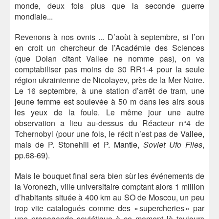
monde, deux fois plus que la seconde guerre
mondiale...
Revenons à nos ovnis ... D’aoùt à septembre, si l’on
en croit un chercheur de l’Académie des Sciences
(que Dolan citant Vallee ne nomme pas), on va
comptabiliser pas moins de 30 RR1-4 pour la seule
région ukrainienne de Nicolayev, près de la Mer Noire.
Le 16 septembre, à une station d’arrêt de tram, une
jeune femme est soulevée à 50 m dans les airs sous
les yeux de la foule. Le même jour une autre
observation a lieu au-dessus du Réacteur n°4 de
Tchernobyl (pour une fois, le récit n’est pas de Vallee,
mais de P. Stonehill et P. Mantle,
Soviet Ufo Files
,
pp.68-69).
Mais le bouquet final sera bien sùr les événements de
la Voronezh, ville universitaire comptant alors 1 million
d’habitants située à 400 km au SO de Moscou, un peu
trop vite catalogués comme des « supercheries » par
une propagande soviétique à ce moment là toujours