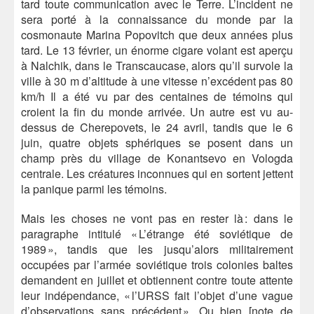
tard toute communication avec le Terre. L’incident ne
sera porté à la connaissance du monde par la
cosmonaute Marina Popovitch que deux années plus
tard. Le 13 février, un énorme cigare volant est aperçu
à Nalchik, dans le Transcaucase, alors qu’il survole la
ville à 30 m d’altitude à une vitesse n’excédent pas 80
km/h Il a été vu par des centaines de témoins qui
croient la fin du monde arrivée. Un autre est vu au-
dessus de Cherepovets, le 24 avril, tandis que le 6
juin, quatre objets sphériques se posent dans un
champ près du village de Konantsevo en Vologda
centrale. Les créatures inconnues qui en sortent jettent
la panique parmi les témoins.
Mais les choses ne vont pas en rester là : dans le
paragraphe intitulé « L’étrange été soviétique de
1989 », tandis que les jusqu’alors militairement
occupées par l’armée soviétique trois colonies baltes
demandent en juillet et obtiennent contre toute attente
leur indépendance, « l’URSS fait l’objet d’une vague
d’observations sans précédent ». Ou bien [note de